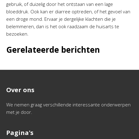
gebruik, of duizelig door het ontstaan van een lage
bloeddruk. Ook kan er diarree optreden, of het gevoel van
een droge mond. Ervaar je dergelijke klachten die je
belemmeren, dan is het ook raadzaam de huisarts te
bezoeken.
Gerelateerde berichten
Over ons
We nemen graag verschillende interessante onderwerpen
met je door.
Pagina's