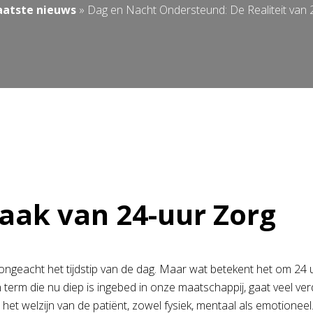
aatste nieuws
»
Dag en Nacht Ondersteund: De Realiteit van 
ak van 24-uur Zorg
, ongeacht het tijdstip van de dag. Maar wat betekent het om 24
n term die nu diep is ingebed in onze maatschappij, gaat veel v
et welzijn van de patiënt, zowel fysiek, mentaal als emotioneel