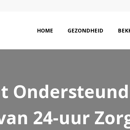
HOME
GEZONDHEID
BEK
AANBE
t Ondersteund: 
van 24-uur Zor