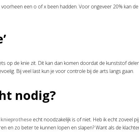
orheen een o of x been hadden. Voor ongeveer 20% kan de knie 
e’
ts op de knie zit. Dit kan dan komen doordat de kunststof del
elig. Bij veel last kun je voor controle bij de arts langs gaan.
ht nodig?
n
knieprothese
echt noodzakelijk is of niet. Heb ik echt zoveel p
ren en zo beter te kunnen lopen en slapen? Want als de klachten